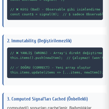
// ❌ Kötü (Bad) - Observable gibi isimlendirme

const count$ = signal(0);  // $ sadece Observable 
2. Immutability (Değiştirilemezlik)
// ❌ YANLIŞ (WRONG) - Array'i direkt değiştirme

this.items().push(newItem);  // Çalışmaz! (won't wo
// ✅ DOĞRU (CORRECT) - Yeni array oluştur

this.items.update(items => [...items, newItem]);
3. Computed Signal'ları Cached (Önbellekli)
computed() sonuçları cache'lenir. Bağımlılıklar