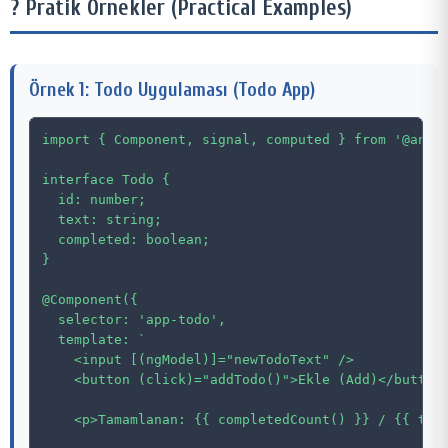
? Pratik Örnekler (Practical Examples)
Örnek 1: Todo Uygulaması (Todo App)
import { Component, signal, computed } from '@angul
interface Todo {

  id: number;

  text: string;

  completed: boolean;

}

@Component({

  selector: 'app-todo',

  template: `

    <input [(ngModel)]="newTodoText" />

    <button (click)="addTodo()">Ekle (Add)</button>
    <p>Tamamlanan: {{ completedCount() }} / {{ todo