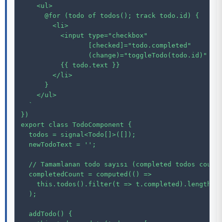
    <ul>

      @for (todo of todos(); track todo.id) {

        <li>

          <input type="checkbox"

                 [checked]="todo.completed"

                 (change)="toggleTodo(todo.id)" />

          {{ todo.text }}

        </li>

      }

    </ul>

  `

})

export class TodoComponent {

  todos = signal<Todo[]>([]);

  newTodoText = '';

  // Tamamlanan todo sayısı (completed todos count)
  completedCount = computed(() =>

    this.todos().filter(t => t.completed).length

  );

  addTodo() {
