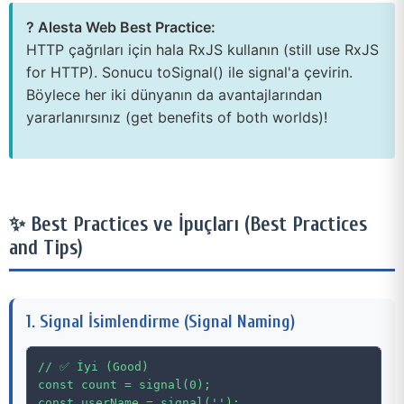
? Alesta Web Best Practice:
HTTP çağrıları için hala RxJS kullanın (still use RxJS
for HTTP). Sonucu toSignal() ile signal'a çevirin.
Böylece her iki dünyanın da avantajlarından
yararlanırsınız (get benefits of both worlds)!
✨ Best Practices ve İpuçları (Best Practices
and Tips)
1. Signal İsimlendirme (Signal Naming)
// ✅ İyi (Good)

const count = signal(0);

const userName = signal('');
