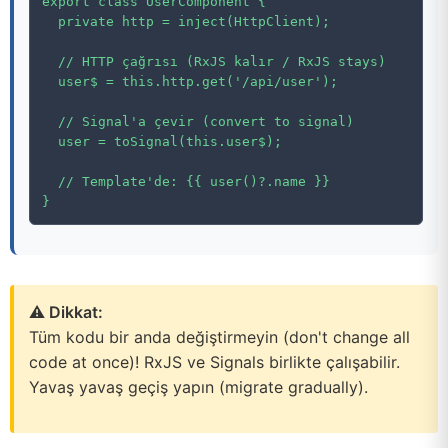
export class UserComponent {

  private http = inject(HttpClient);

  // HTTP çağrısı (RxJS kalır / RxJS stays)

  user$ = this.http.get('/api/user');

  // Signal'a çevir (convert to signal)

  user = toSignal(this.user$);

  // Template'de: {{ user()?.name }}

}
⚠️ Dikkat:
Tüm kodu bir anda değiştirmeyin (don't change all
code at once)! RxJS ve Signals birlikte çalışabilir.
Yavaş yavaş geçiş yapın (migrate gradually).