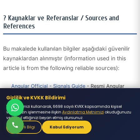
? Kaynaklar ve Referanslar / Sources and
References
Bu makalede kullanılan bilgiler aşağıdaki güvenilir
kaynaklardan alınmıştır (information used in this
article is from the following reliable sources):
Angular Official - Signals Guide
- Resmi Angular
Signals dökümanları
Gizlilik ve KVKK Bildirimi
Angular University - Complete Signals Guide (March
Web sitemizi kullanarak, 6698 sayılı KVKK kapsamında kişisel
2025)
- Kapsamlı Signals rehberi
verilerinizin işlenmesine ilişkin
Aydınlatma Metnimizi
okuduğunuzu
Medium - Signals in Angular 18 with Examples
-
ve kabul ettiğinizi beyan etmiş olursunuz.
Angular 18 örnekleri
Detaylı Bilgi
Kabul Ediyorum
Gençay Yıldız - Angular Signals Detaylı İnceleme
-