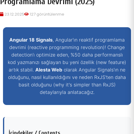
Programlama Devrimi (2025)
23.12.2025
127 görüntülenme
Angular 18 Signals
, Angular'ın reaktif programlama
devrimi (reactive programming revolution)! Change
detection'ı optimize eden, %50 daha performanslı
kod yazmanızı sağlayan bu yeni özellik (new feature)
artık stabil.
Alesta Web
olarak Angular Signals'ın ne
olduğunu, nasıl kullanıldığını ve neden RxJS'ten daha
basit olduğunu (why it's simpler than RxJS)
detaylarıyla anlatacağız.
İçindekiler / Contents