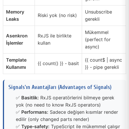
Memory
Unsubscribe
Riski yok (no risk)
Leaks
gerekli
Mükemmel
Asenkron
RxJS ile birlikte
(perfect for
İşlemler
kullan
async)
Template
{{ count$ | async
{{ count() }} - basit
Kullanımı
}} - pipe gerekli
Signals'ın Avantajları (Advantages of Signals)
✅
Basitlik:
RxJS operatörlerini bilmeye gerek
yok (no need to know RxJS operators)
✅
Performans:
Sadece değişen kısımlar render
edilir (only changed parts render)
✅
Type-safety:
TypeScript ile mükemmel çalışır