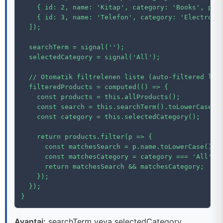
    { id: 2, name: 'Kitap', category: 'Books', pric
    { id: 3, name: 'Telefon', category: 'Electronic
  ]);

  searchTerm = signal('');

  selectedCategory = signal('All');

  // Otomatik filtrelenen liste (auto-filtered list
  filteredProducts = computed(() => {

    const products = this.allProducts();

    const search = this.searchTerm().toLowerCase();
    const category = this.selectedCategory();

    return products.filter(p => {

      const matchesSearch = p.name.toLowerCase().in
      const matchesCategory = category === 'All' ||
      return matchesSearch && matchesCategory;

    });

  });

}
Avantaj:
searchTerm veya selectedCategory