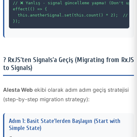
// ❌ Yanlış - signal güncelleme yapma! (Don't updat
effect(() => {

  this.anotherSignal.set(this.count() * 2);  // SON
});
? RxJS'ten Signals'a Geçiş (Migrating from RxJS
to Signals)
Alesta Web
ekibi olarak adım adım geçiş stratejisi
(step-by-step migration strategy):
Adım 1: Basit State'lerden Başlayın (Start with
Simple State)