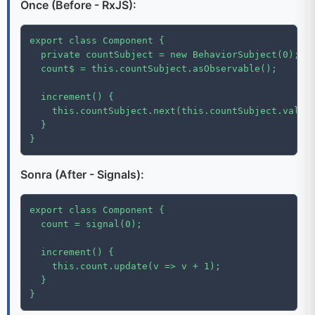
Önce (Before - RxJS):
export class Component {

  private countSubject = new BehaviorSubject(0);

  count$ = this.countSubject.asObservable();

  increment() {

    this.countSubject.next(this.countSubject.value 
  }

}
Sonra (After - Signals):
export class Component {

  count = signal(0);

  increment() {

    this.count.update(v => v + 1);

  }

}