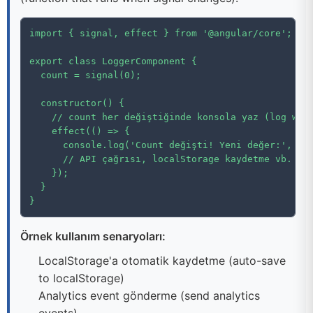
import { signal, effect } from '@angular/core';

export class LoggerComponent {

  count = signal(0);

  constructor() {

    // count her değiştiğinde konsola yaz (log when
    effect(() => {

      console.log('Count değişti! Yeni değer:', thi
      // API çağrısı, localStorage kaydetme vb. yap
    });

  }

}
Örnek kullanım senaryoları:
LocalStorage'a otomatik kaydetme (auto-save
to localStorage)
Analytics event gönderme (send analytics
events)