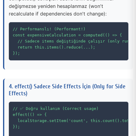
değişmezse yeniden hesaplanmaz (won't
recalculate if dependencies don't change):
// Performanslı! (Performant!)

const expensiveCalculation = computed(() => {

  // Sadece items değiştiğinde çalışır (only runs w
  return this.items().reduce(...);

});
4. effect() Sadece Side Effects İçin (Only for Side
Effects)
// ✅ Doğru kullanım (Correct usage)

effect(() => {

  localStorage.setItem('count', this.count().toStri
});
