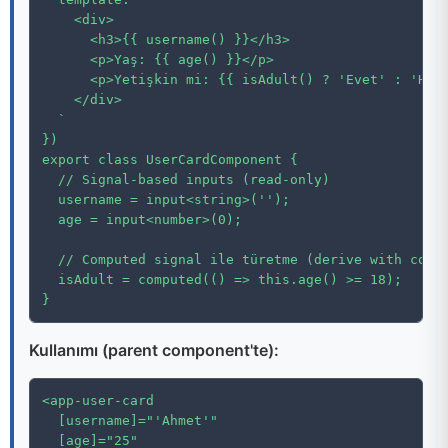
    <div>

      <h3>{{ username() }}</h3>

      <p>Yaş: {{ age() }}</p>

      <p>Yetişkin mi: {{ isAdult() ? 'Evet' : 'Hayı
    </div>

  `

})

export class UserCardComponent {

  // Signal-based inputs (read-only)

  username = input<string>('');

  age = input<number>(0);

  // Computed signal ile türetme (derive with compu
  isAdult = computed(() => this.age() >= 18);

}
Kullanımı (parent component'te):
<app-user-card

  [username]="'Ahmet'"

  [age]="25"
