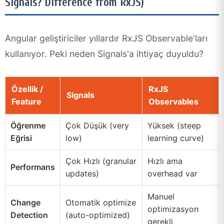
Signals? Difference from RxJS)
Angular geliştiriciler yıllardır RxJS Observable'ları
kullanıyor. Peki neden Signals'a ihtiyaç duyuldu?
Özellik /
RxJS
Signals
Feature
Observables
Öğrenme
Çok Düşük (very
Yüksek (steep
Eğrisi
low)
learning curve)
Çok Hızlı (granular
Hızlı ama
Performans
updates)
overhead var
Manuel
Change
Otomatik optimize
optimizasyon
Detection
(auto-optimized)
gerekli