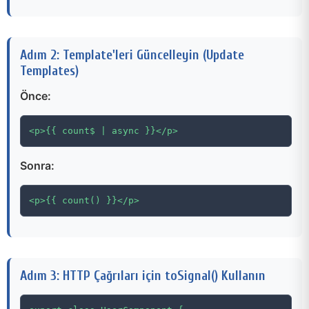
Adım 2: Template'leri Güncelleyin (Update
Templates)
Önce:
<p>{{ count$ | async }}</p>
Sonra:
<p>{{ count() }}</p>
Adım 3: HTTP Çağrıları için toSignal() Kullanın