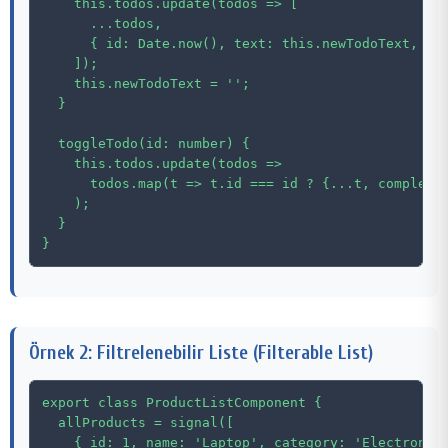
    this.todos.update(todos => [

      ...todos,

      { id: Date.now(), text: this.newTodoText, com
    ]);

    this.newTodoText = '';

  }

  toggleTodo(id: number) {

    this.todos.update(todos =>

      todos.map(t => t.id === id ? {...t, completed
    );

  }

}
Örnek 2: Filtrelenebilir Liste (Filterable List)
export class ProductListComponent {

  allProducts = signal([

    { id: 1, name: 'Laptop', category: 'Electronics