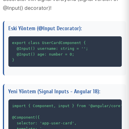
@Input() decorator)!
Eski Yöntem (@Input Decorator):
export class UserCardComponent {

  @Input() username: string = '';

  @Input() age: number = 0;

}
Yeni Yöntem (Signal Inputs - Angular 18):
import { Component, input } from '@angular/core';

@Component({

  selector: 'app-user-card',

  template: `
