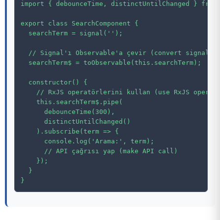
import { debounceTime, distinctUntilChanged } from 
export class SearchComponent {

  searchTerm = signal('');

  // Signal'ı Observable'a çevir (convert signal to
  searchTerm$ = toObservable(this.searchTerm);

  constructor() {

    // RxJS operatörlerini kullan (use RxJS operato
    this.searchTerm$.pipe(

      debounceTime(300),

      distinctUntilChanged()

    ).subscribe(term => {

      console.log('Arama:', term);

      // API çağrısı yap (make API call)

    });

  }

}