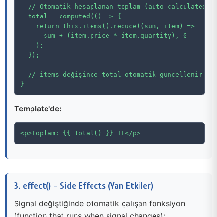
  // Otomatik hesaplanan toplam (auto-calculated to
  total = computed(() => {

    return this.items().reduce((sum, item) =>

      sum + (item.price * item.quantity), 0

    );

  });

  // items değişince total otomatik güncellenir! (a
}
Template'de:
<p>Toplam: {{ total() }} TL</p>
3. effect() - Side Effects (Yan Etkiler)
Signal değiştiğinde otomatik çalışan fonksiyon
(function that runs when signal changes):