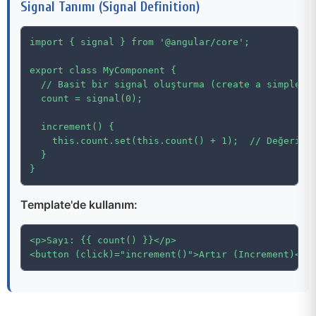
Signal Tanımı (Signal Definition)
import { signal } from '@angular/core';

export class MyComponent {

  // Basit bir signal oluşturma (create a simple si
  count = signal(0);

  increment() {

    this.count.set(this.count() + 1);  // Değeri gü
  }

}
Template'de kullanım:
<p>Sayı: {{ count() }}</p>

<button (click)="increment()">Artır (Increment)</b