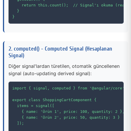
    return this.count();  // Signal'ı okuma (read s
  }

}
2. computed() - Computed Signal (Hesaplanan
Signal)
Diğer signal'lardan türetilen, otomatik güncellenen
signal (auto-updating derived signal):
import { signal, computed } from '@angular/core';

export class ShoppingCartComponent {

  items = signal([

    { name: 'Ürün 1', price: 100, quantity: 2 },

    { name: 'Ürün 2', price: 50, quantity: 3 }

  ]);
