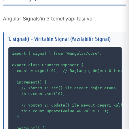
Angular Signals'ın 3 temel yapı taşı var:
1. signal() - Writable Signal (Yazılabilir Signal)
import { signal } from '@angular/core';

export class CounterComponent {

  count = signal(0);  // Başlangıç değeri 0 (initia
  increment() {

    // Yöntem 1: set() ile direkt değer atama

    this.count.set(10);

    // Yöntem 2: update() ile mevcut değeri kullanm
    this.count.update(value => value + 1);

  }

  getCount() {
