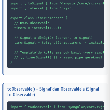
import { toSignal } from '@angular/core/rxjs-intero
import { interval } from 'rxjs';

export class TimerComponent {

  // RxJS Observable

  timer$ = interval(1000);

  // Signal'a dönüştür (convert to signal)

  timerSignal = toSignal(this.timer$, { initialValu
  // Template'de kullanımı çok basit (very simple i
  // {{ timerSignal() }} - async pipe gerekmez!

}
toObservable() - Signal'dan Observable'a (Signal
to Observable)
import { toObservable } from '@angular/core/rxjs-in