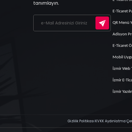
tanımlayın.
E-Ticaret P
QR Menü Ya
Adisyon P
E-Ticaret Öz
Mobil Uyg
İzmir Web 
İzmir E-Tic
İzmir Yazıl
Gizlilik Politikası
|
KVKK Aydınlatma
|
Çer