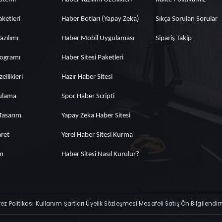
aketleri
Haber Botları (Yapay Zeka)
Sıkça Sorulan Sorular
zılımı
Haber Mobil Uygulaması
Sipariş Takip
rogramı
Haber Sitesi Paketleri
ellikleri
Hazır Haber Sitesi
ulama
Spor Haber Scripti
Tasarım
Yapay Zeka Haber Sitesi
aret
Yerel Haber Sitesi Kurma
ım
Haber Sitesi Nasıl Kurulur?
ez Politikası
|
Kullanım Şartları
|
Üyelik Sözleşmesi
|
Mesafeli Satış
|
Ön Bilgilendi