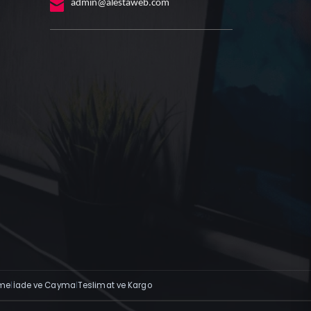
admin@alestaweb.com
rme
|
İade ve Cayma
|
Teslimat ve Kargo