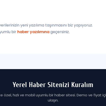
verilerinizin yeni yazılıma taşınmasını biz yapıyoruz.
uyumlu bir
haber yazılımına
geçersiniz.
Yerel Haber Sitenizi Kuralım
ze özel, hızlı ve mobil uyumlu bir haber sitesi. Demo ve fiyat iç
ulaşın.