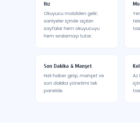
Hız
Mo
Okuyucu mobilden gelir;
Yer
saniyeler içinde açılan
tel
sayfalar hem okuyucuyu
tas
hem sıralamayı tutar.
Son Dakika & Manşet
Kol
Hızlı haber girişi, manşet ve
Az 
son dakika yönetimi tek
içi
panelde.
ta