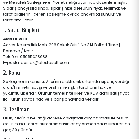
ve Mesafeli Sözleşmeler Yönetmeliği uyarınca düzenlenmiştir.
Sipariş onayı sırasında, siparişinize özel ürün, fiyat, teslimat ve
taraf bilgilerini içeren sözleşme ayrıca onayınıza sunulur ve
tarafınıza iletilir.
1. Satıcı Bilgileri
Alesta WEB
Adres: Kazımdirik Mah. 296.Sokak Ofis:1 No:314 Folkart Time |
Bornova / İzmir
Telefon: 05055323638
E-posta: destek@alestasoft.com
2. Konu
Sözleşmenin konusu, Alıcı'nın elektronik ortamda sipariş verdiği
ürün/hizmetin satışı ve teslimine ilişkin tarafların hak ve
yükümlülükleridir. Ürünün temel nitelikleri ve KDV dahil satış fiyatı,
ilgili ürün sayfasında ve sipariş onayında yer alır.
3. Teslimat
Ürün, Alıcı'nın belirttiği adrese anlaşmalı kargo firması ile teslim
edilir. Yasal teslim süresi siparişin onaylanmasından itibaren en
geç 30 gündür.