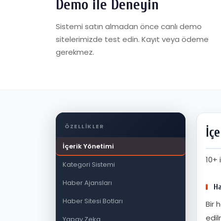
Demo ile Deneyin
Sistemi satın almadan önce canlı demo
sitelerimizde test edin. Kayıt veya ödeme
gerekmez.
ÖZELLIKLER
İç
İçerik Yönetimi
10+ 
Kategori Sistemi
Haber Ajansları
Ha
Haber Sitesi Botları
Bir 
edil
Yapay Zeka