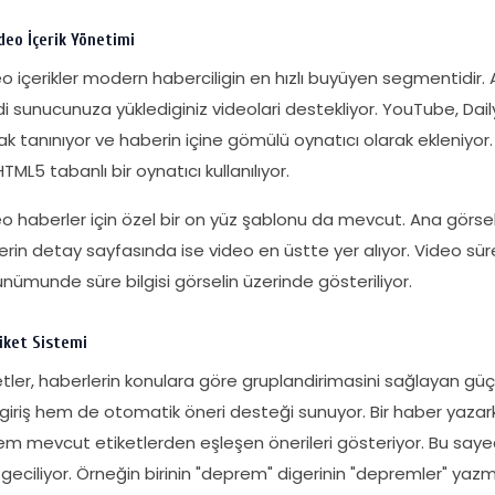
deo İçerik Yönetimi
o içerikler modern haberciligin en hızlı buyüyen segmentidir
i sunucunuza yüklediginiz videolari destekliyor. YouTube, Da
ak tanınıyor ve haberin içine gömülü oynatıcı olarak ekleniyor.
HTML5 tabanlı bir oynatıcı kullanılıyor.
o haberler için özel bir on yüz şablonu da mevcut. Ana görsel
rin detay sayfasında ise video en üstte yer alıyor. Video sürel
nümunde süre bilgisi görselin üzerinde gösteriliyor.
iket Sistemi
etler, haberlerin konulara göre gruplandirimasini sağlayan güçl
 giriş hem de otomatik öneri desteği sunuyor. Bir haber yaza
em mevcut etiketlerden eşleşen önerileri gösteriyor. Bu sayede
geciliyor. Örneğin birinin "deprem" digerinin "depremler" ya