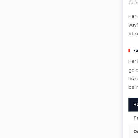
tutar
Her 
sayf
etik
Za
Her 
gele
hazı
beli
H
T
O