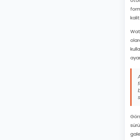
otom
form
kal
Wate
olar
kull
ayar
Görs
sürü
gale