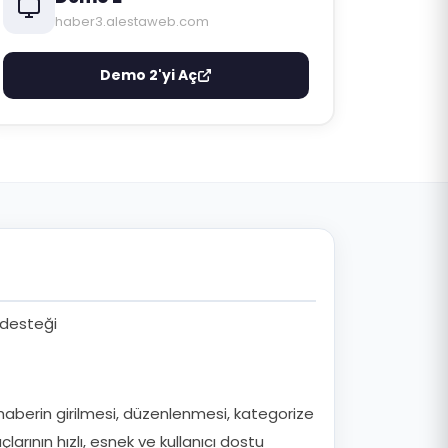
haber3.alestaweb.com
Demo 2'yi Aç
 desteği
e haberin girilmesi, düzenlenmesi, kategorize
rının hızlı, esnek ve kullanıcı dostu