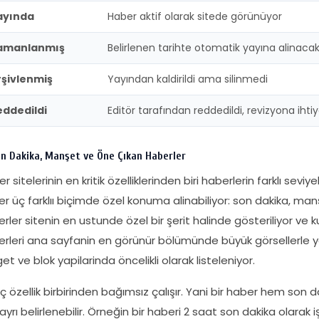
ayında
Haber aktif olarak sitede görünüyor
amanlanmış
Belirlenen tarihte otomatik yayına alinaca
rşivlenmiş
Yayından kaldirildi ama silinmedi
eddedildi
Editör tarafından reddedildi, revizyona ihti
n Dakika, Manşet ve Öne Çıkan Haberler
r sitelerinin en kritik özelliklerinden biri haberlerin farklı sevi
r üç farklıı biçimde özel konuma alinabiliyor: son dakika, ma
rler sitenin en ustunde özel bir şerit halinde gösteriliyor ve k
rleri ana sayfanin en görünür bölümünde büyük görsellerle yer 
et ve blok yapilarinda öncelikli olarak listeleniyor.
ç özellik birbirinden bağımsız çalışır. Yani bir haber hem son d
 ayrı belirlenebilir. Örneğin bir haberi 2 saat son dakika olara