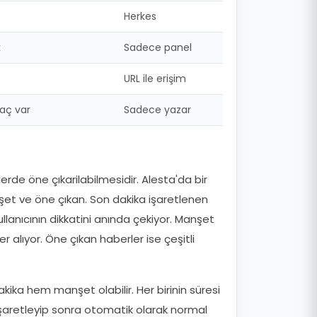
Herkes
k
Sadece panel
URL ile erişim
yaç var
Sadece yazar
yelerde öne çıkarilabilmesidir. Alesta'da bir
nşet ve öne çıkan. Son dakika işaretlenen
ullanıcının dikkatini anında çekiyor. Manşet
alıyor. Öne çıkan haberler ise çeşitli
akika hem manşet olabilir. Her birinin süresi
k işaretleyip sonra otomatik olarak normal