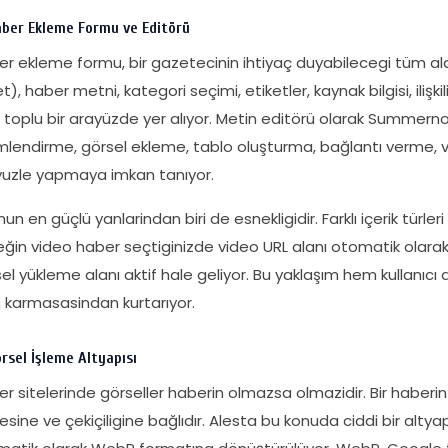
ber Ekleme Formu ve Editörü
r ekleme formu, bir gazetecinin ihtiyaç duyabilecegi tüm alan
t), haber metni, kategori seçimi, etiketler, kaynak bilgisi, ilişk
i toplu bir arayüzde yer alıyor. Metin editörü olarak Summerno
mlendirme, görsel ekleme, tablo oluşturma, bağlantı verme, v
yuzle yapmaya imkan tanıyor.
un en güçlü yanlarindan biri de esnekligidir. Farklı içerik türle
ğin video haber seçtiginizde video URL alanı otomatik olarak b
el yükleme alanı aktif hale geliyor. Bu yaklaşım hem kullanıcı 
 karmasasindan kurtarıyor.
rsel İşleme Altyapısı
r sitelerinde görseller haberin olmazsa olmazidir. Bir haberi
tesine ve çekiçiligine bağlıdır. Alesta bu konuda ciddi bir alty