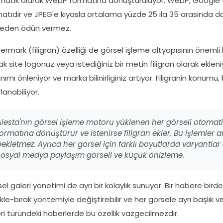
atik olarak WebP formatına dönüştürülüyor. WebP, Google ta
atıdir ve JPEG'e kıyasla ortalama yüzde 25 ila 35 arasinda 
iteden ödün vermez.
rmark (filigran) özelliği de görsel işleme altyapısının önemli
ak site logonuz veya istediğiniz bir metin filigran olarak ekleni
anımı önleniyor ve marka bilinirliginiz artıyor. Filigranin kon
lanabiliyor.
Alesta'nın görsel işleme motoru yüklenen her görseli otomat
formatına dönüştürur ve istenirse filigran ekler. Bu işlemler 
bekletmez. Ayrıca her görsel için farklı boyutlarda varyantlar o
sosyal medya paylaşım görseli ve küçük önizleme.
el galeri yönetimi de ayrı bir kolaylık sunuyor. Bir habere birden
kle-bırak yöntemiyle değiştirebilir ve her görsele ayrı başlık ve
ri türündeki haberlerde bu özellik vazgecilmezdir.