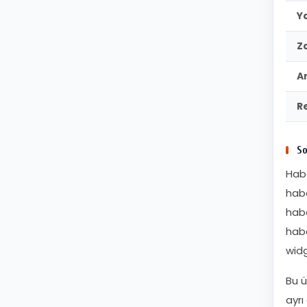
Y
Z
A
R
So
Habe
habe
habe
habe
widg
Bu ü
ayrı