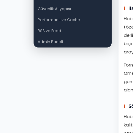
Ha
Güvenlik Altyapısı
Habe
Performans ve Cache
(öze
RSS ve Feed
derl
Admin Paneli
biçi
ara
Form
Örne
görs
alan
Gö
Habe
kali