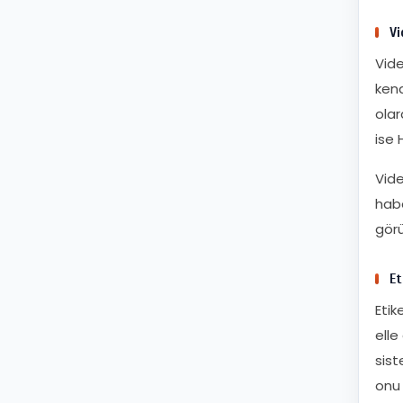
Vi
Vide
kend
olar
ise 
Vide
habe
görü
Et
Etik
elle
sist
onu 