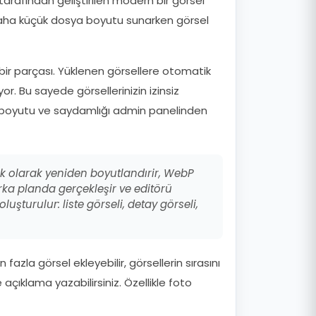
rafından geliştirilen modern bir görsel
daha küçük dosya boyutu sunarken görsel
 bir parçası. Yüklenen görsellere otomatik
yor. Bu sayede görsellerinizin izinsiz
umu, boyutu ve saydamlığı admin panelinden
ik olarak yeniden boyutlandırir, WebP
arka planda gerçekleşir ve editörü
luşturulur: liste görseli, detay görseli,
 fazla görsel ekleyebilir, görsellerin sırasını
 açıklama yazabilirsiniz. Özellikle foto