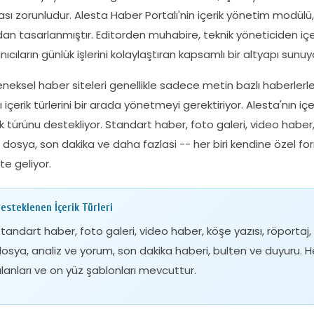
sı zorunludur. Alesta Haber Portalı'nin içerik yönetim modülü
rdan tasarlanmıştır. Editorden muhabire, teknik yöneticiden içer
anıcıların günlük işlerini kolaylaştıran kapsamlı bir altyapı sunuy
neksel haber siteleri genellikle sadece metin bazlı haberlerle 
lı içerik türlerini bir arada yönetmeyi gerektiriyor. Alesta'nın i
ik türünu destekliyor. Standart haber, foto galeri, video haber, k
 dosya, son dakika ve daha fazlasi -- her biri kendine özel f
kte geliyor.
esteklenen İçerik Türleri
tandart haber, foto galeri, video haber, köşe yazısı, röportaj, c
osya, analiz ve yorum, son dakika haberi, bulten ve duyuru. Her 
lanları ve on yüz şablonları mevcuttur.