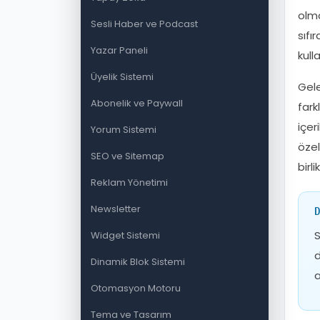
olma
Sesli Haber ve Podcast
sıfı
Yazar Paneli
kull
Üyelik Sistemi
Gele
Abonelik ve Paywall
fark
içer
Yorum Sistemi
özel
SEO ve Sitemap
birli
Reklam Yönetimi
Newsletter
D
S
Widget Sistemi
d
Dinamik Blok Sistemi
a
Otomasyon Motoru
Tema ve Tasarım