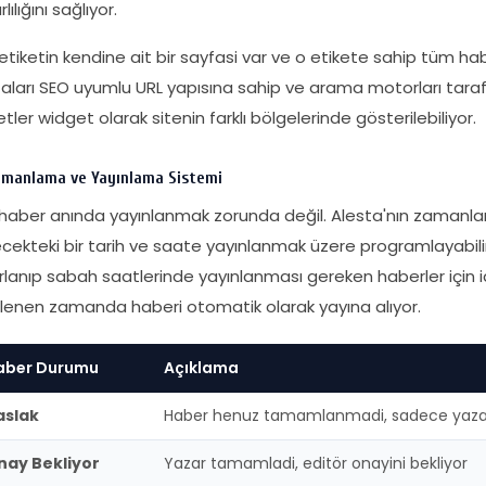
lılığını sağlıyor.
etiketin kendine ait bir sayfasi var ve o etikete sahip tüm hab
aları SEO uyumlu URL yapısına sahip ve arama motorları taraf
etler widget olarak sitenin farklı bölgelerinde gösterilebiliyor.
manlama ve Yayınlama Sistemi
haber anında yayınlanmak zorunda değil. Alesta'nın zamanlam
cekteki bir tarih ve saate yayınlanmak üzere programlayabilirs
rlanıp sabah saatlerinde yayınlanması gereken haberler için 
rlenen zamanda haberi otomatik olarak yayına alıyor.
aber Durumu
Açıklama
aslak
Haber henuz tamamlanmadi, sadece yazar 
nay Bekliyor
Yazar tamamladi, editör onayini bekliyor