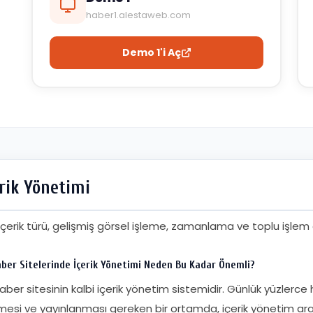
haber1.alestaweb.com
Demo 1'i Aç
erik Yönetimi
içerik türü, gelişmiş görsel işleme, zamanlama ve toplu işlem
ber Sitelerinde İçerik Yönetimi Neden Bu Kadar Önemli?
haber sitesinin kalbi içerik yönetim sistemidir. Günlük yüzlerc
mesi ve yayınlanması gereken bir ortamda, içerik yönetim araçla