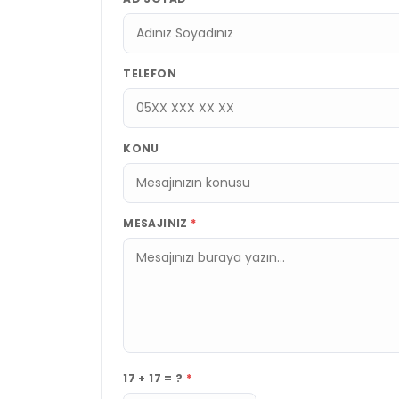
TELEFON
KONU
MESAJINIZ
*
17 + 17 = ?
*