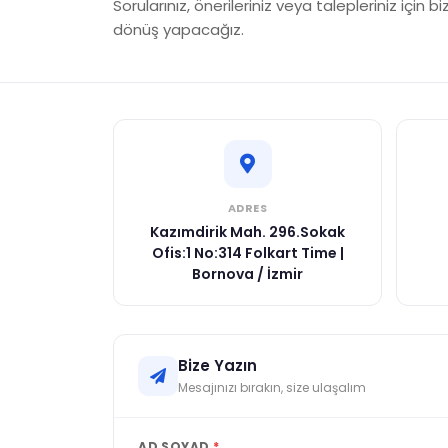
Sorularınız, önerileriniz veya talepleriniz için bi
dönüş yapacağız.
ADRES
Kazımdirik Mah. 296.Sokak
Ofis:1 No:314 Folkart Time |
Bornova / İzmir
Bize Yazın
Mesajınızı bırakın, size ulaşalım
AD SOYAD
*