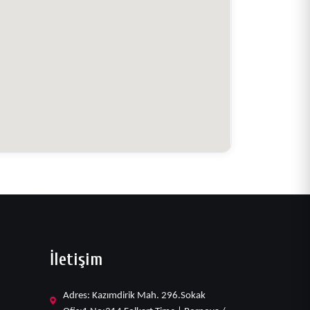
İletişim
Adres: Kazımdirik Mah. 296.Sokak