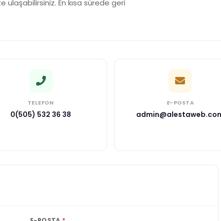
ze ulaşabilirsiniz. En kısa sürede geri
TELEFON
E-POSTA
0(505) 532 36 38
admin@alestaweb.co
E-POSTA
*