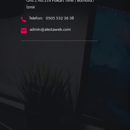
Ofis:1 No:314 Folkart Time | Bornova /
İzmir
Telefon:
0505 532 36 38
admin@alestaweb.com