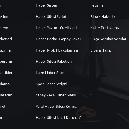
m
Haber Sistemi
İletişim
zılımı
Haber Sitesi Scripti
Blog / Haberler
istemi
Haber Yazılımı Özellikleri
Kalite Politikamız
aketleri
Haber Botları (Yapay Zeka)
Sıkça Sorulan Sorular
zılımı
Haber Mobil Uygulaması
Sipariş Takip
rogramı
Haber Sitesi Paketleri
ellikleri
Hazır Haber Sitesi
ulama
Spor Haber Scripti
Tasarım
Yapay Zeka Haber Sitesi
aret
Yerel Haber Sitesi Kurma
ım
Haber Sitesi Nasıl Kurulur?