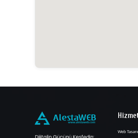
Hizmet
Web Tasar
Dijitalin Gücünü Keşfedin: