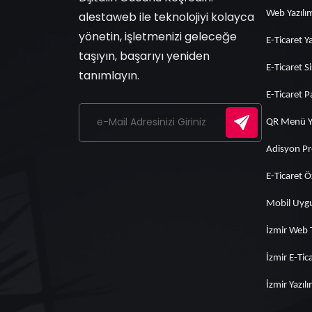
Web Yazılı
alestaweb ile teknolojiyi kolayca
yönetin, işletmenizi geleceğe
E-Ticaret Ya
taşıyın, başarıyı yeniden
E-Ticaret S
tanımlayın.
E-Ticaret P
QR Menü Ya
Adisyon P
E-Ticaret Öz
Mobil Uyg
İzmir Web 
İzmir E-Tic
İzmir Yazıl