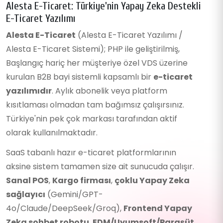
Alesta E-Ticaret: Türkiye'nin Yapay Zeka Destekli
E-Ticaret Yazılımı
Alesta E-Ticaret
(Alesta E-Ticaret Yazılımı /
Alesta E-Ticaret Sistemi); PHP ile geliştirilmiş,
Başlangıç hariç her müşteriye özel VDS üzerine
kurulan B2B bayi sistemli kapsamlı bir
e-ticaret
yazılımıdır
. Aylık abonelik veya platform
kısıtlaması olmadan tam bağımsız çalışırsınız.
Türkiye'nin pek çok markası tarafından aktif
olarak kullanılmaktadır.
SaaS tabanlı hazır e-ticaret platformlarının
aksine sistem tamamen size ait sunucuda çalışır.
Sanal POS
,
Kargo firması
,
çoklu Yapay Zeka
sağlayıcı
(Gemini/GPT-
4o/Claude/DeepSeek/Groq),
Frontend Yapay
Zeka sohbet robotu
,
EDM/Uyumsoft/Paraşüt