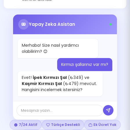
Yapay Zeka Asistan
Merhaba! Size nasıl yardımcı
olabilirim? 😊
Kırmızı şallarınız var mı?
Evet!
İpek Kırmızı Şal
(₺349) ve
Kaşmir Kırmızı Şal
(₺479) mevcut.
Hangisini incelemek istersiniz?
Mesajınızı yazın...
7/24 Aktif
Türkçe Destekli
Ek Ücret Yok