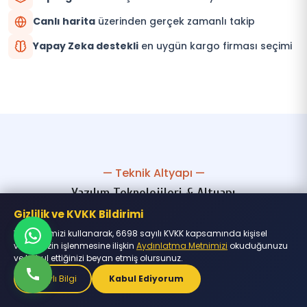
Canlı harita
üzerinden gerçek zamanlı takip
Yapay Zeka destekli
en uygün kargo firması seçimi
— Teknik Altyapı —
Yazılım Teknolojileri & Altyapı
Gizlilik ve KVKK Bildirimi
Modern ve güvenilir teknolojilerle geliştirilmiş,
Web sitemizi kullanarak, 6698 sayılı KVKK kapsamında kişisel
ölçeklenebilir ve yüksek performanslı altyapı.
verilerinizin işlenmesine ilişkin
Aydınlatma Metnimizi
okuduğunuzu
ve kabul ettiğinizi beyan etmiş olursunuz.
Detaylı Bilgi
Kabul Ediyorum