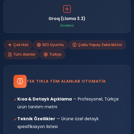
Groq (Llama 3.3)
Ücretsiz
Çok Hızlı
SEO Uyumlu
Çoklu Yapay Zeka Motor
Tüm Alanlar
Türkçe
TEK TIKLA TÜM ALANLAR OTOMATIK
✓
Kısa & Detaylı Açıklama
— Profesyonel, Türkçe
ürün tanıtım metni
✓
Teknik Özellikler
— Ürüne özel detaylı
spesifikasyon listesi