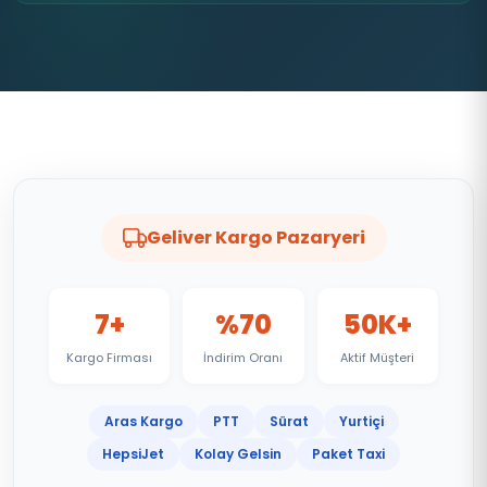
Geliver Kargo Pazaryeri
7+
%70
50K+
Kargo Firması
İndirim Oranı
Aktif Müşteri
Aras Kargo
PTT
Sürat
Yurtiçi
HepsiJet
Kolay Gelsin
Paket Taxi