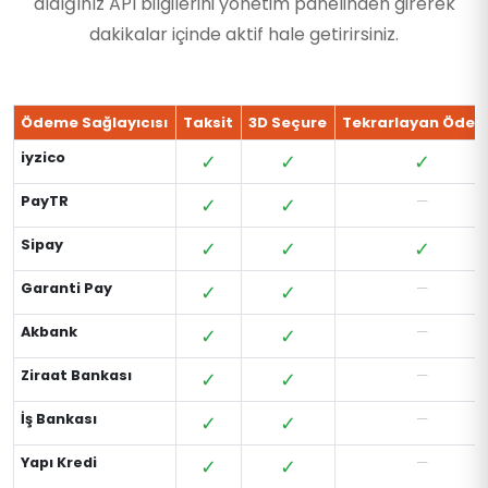
aldığınız API bilgilerini yönetim panelinden girerek
dakikalar içinde aktif hale getirirsiniz.
Ödeme Sağlayıcısı
Taksit
3D Seçure
Tekrarlayan Öde
iyzico
✓
✓
✓
PayTR
✓
✓
—
Sipay
✓
✓
✓
Garanti Pay
✓
✓
—
Akbank
✓
✓
—
Ziraat Bankası
✓
✓
—
İş Bankası
✓
✓
—
Yapı Kredi
✓
✓
—