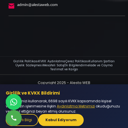
admin@alestaweb.com
Gizlilik Politikası
KVKK Aydınlatma
Çerez Politikası
Kullanım Şartları
Üyelik Sözleşmesi
Mesafeli Satış
Ön Bilgilendirme
İade ve Cayma
Teslimat ve Kargo
Copyright 2025 - Alesta WEB
2025 Alesta WEB - İnternetteki Yüzünüzü Modern Çözümlerle
Gizlilik ve KVKK Bildirimi
Yeniliyoruz.
Web sitemizi kullanarak, 6698 sayılı KVKK kapsamında kişisel
verilerinizin işlenmesine ilişkin
Aydınlatma Metnimizi
okuduğunuzu
ve kabul ettiğinizi beyan etmiş olursunuz.
Detaylı Bilgi
Kabul Ediyorum