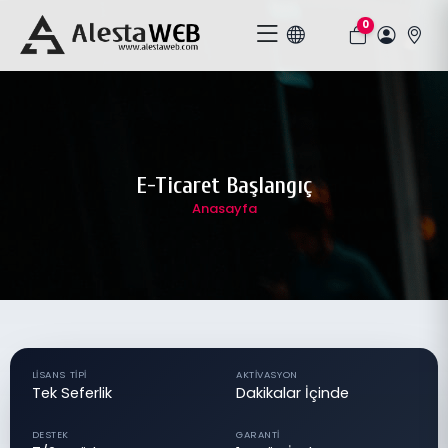
0
E-Ticaret Başlangıç
Anasayfa
LISANS TIPI
AKTIVASYON
Tek Seferlik
Dakikalar İçinde
DESTEK
GARANTI