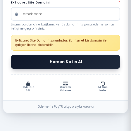
E-Ticaret Site Domaini
*
Lisans bu domaine bağlanır. Henüz domaininiz yoksa, ödeme sonrası
iletişime geçebilirsiniz.
E-Ticaret Site Domaini zorunludur. Bu hizmet bir domain ile
çalışan lisans sistemidir.
Hemen Satın Al
256-bit
Güvenli
14 Gün
SSL
Ödeme
İade
Ödemeniz PayTR altyapısıyla korunur