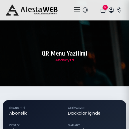
0
QR Menu Yazilimi
Anasayfa
LISANS TIPI
AKTIVASYON
Abonelik
Dakikalar İçinde
DESTEK
GARANTI