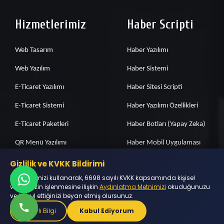
Hizmetlerimiz
Haber Scripti
Web Tasarım
Haber Yazılımı
Web Yazılım
Haber Sistemi
E-Ticaret Yazılımı
Haber Sitesi Scripti
E-Ticaret Sistemi
Haber Yazılımı Özellikleri
E-Ticaret Paketleri
Haber Botları (Yapay Zeka)
QR Menü Yazılımı
Haber Mobil Uygulaması
Adisyon Programı
Haber Sitesi Paketleri
Gizlilik ve KVKK Bildirimi
Web sitemizi kullanarak, 6698 sayılı KVKK kapsamında kişisel
E-Ticaret Özellikleri
Hazır Haber Sitesi
verilerinizin işlenmesine ilişkin
Aydınlatma Metnimizi
okuduğunuzu
ve kabul ettiğinizi beyan etmiş olursunuz.
Mobil Uygulama
Spor Haber Scripti
Detaylı Bilgi
Kabul Ediyorum
İzmir Web Tasarım
Yapay Zeka Haber Sitesi