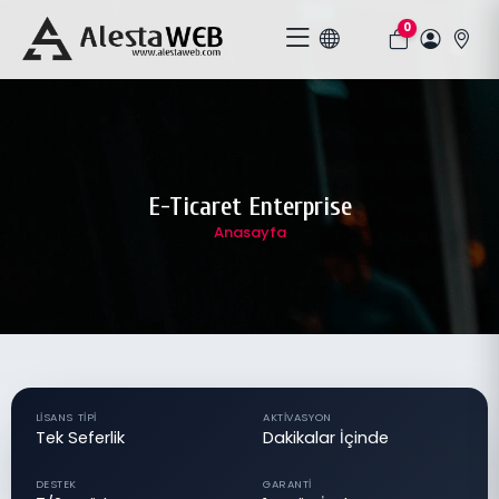
0
E-Ticaret Enterprise
Anasayfa
LISANS TIPI
AKTIVASYON
Tek Seferlik
Dakikalar İçinde
DESTEK
GARANTI