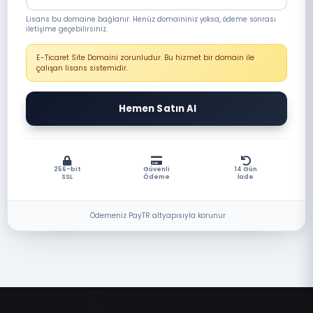
Lisans bu domaine bağlanır. Henüz domaininiz yoksa, ödeme sonrası
iletişime geçebilirsiniz.
E-Ticaret Site Domaini zorunludur. Bu hizmet bir domain ile
çalışan lisans sistemidir.
Hemen Satın Al
256-bit
Güvenli
14 Gün
SSL
Ödeme
İade
Ödemeniz PayTR altyapısıyla korunur