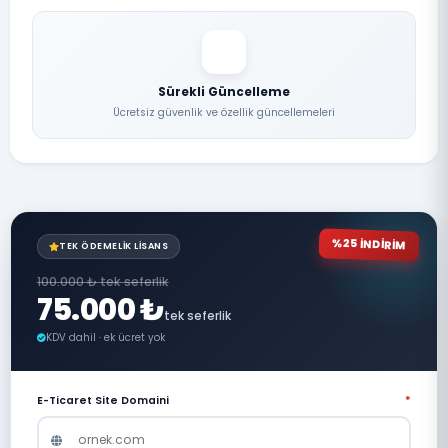
Sürekli Güncelleme
Ücretsiz güvenlik ve özellik güncellemeleri
%25 İNDİRİM
TEK ÖDEMELIK LISANS
100.000 ₺ tek seferlik
75.000 ₺
tek seferlik
KDV dahil · ek ücret yok
E-Ticaret Site Domaini
*