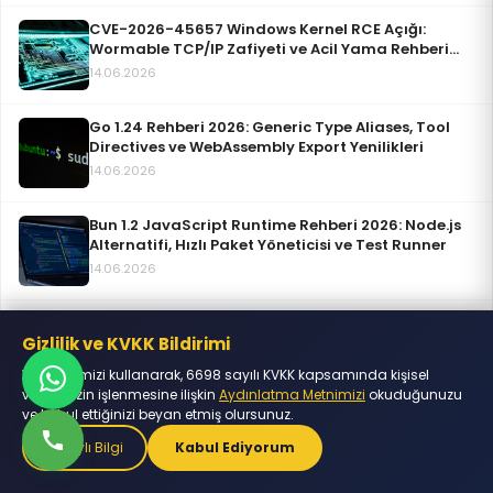
CVE-2026-45657 Windows Kernel RCE Açığı:
Wormable TCP/IP Zafiyeti ve Acil Yama Rehberi
(Haziran 2026)
14.06.2026
Go 1.24 Rehberi 2026: Generic Type Aliases, Tool
Directives ve WebAssembly Export Yenilikleri
14.06.2026
Bun 1.2 JavaScript Runtime Rehberi 2026: Node.js
Alternatifi, Hızlı Paket Yöneticisi ve Test Runner
14.06.2026
React 19 ve React Compiler Rehberi 2026:
Otomatik Optimizasyon, Server Components ve
Gizlilik ve KVKK Bildirimi
Actions
14.06.2026
Web sitemizi kullanarak, 6698 sayılı KVKK kapsamında kişisel
verilerinizin işlenmesine ilişkin
Aydınlatma Metnimizi
okuduğunuzu
ve kabul ettiğinizi beyan etmiş olursunuz.
Detaylı Bilgi
Kabul Ediyorum