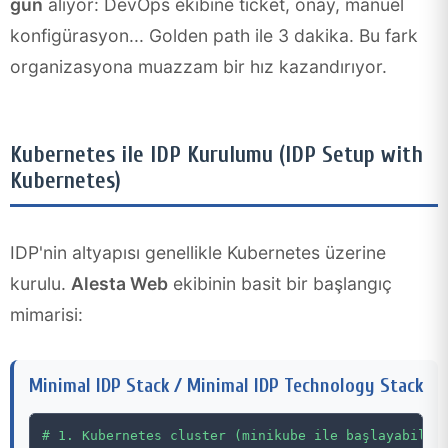
gün
alıyor: DevOps ekibine ticket, onay, manuel
konfigürasyon... Golden path ile 3 dakika. Bu fark
organizasyona muazzam bir hız kazandırıyor.
Kubernetes ile IDP Kurulumu (IDP Setup with
Kubernetes)
IDP'nin altyapısı genellikle Kubernetes üzerine
kurulu.
Alesta Web
ekibinin basit bir başlangıç
mimarisi:
Minimal IDP Stack / Minimal IDP Technology Stack
# 1. Kubernetes cluster (minikube ile başlayabilirs