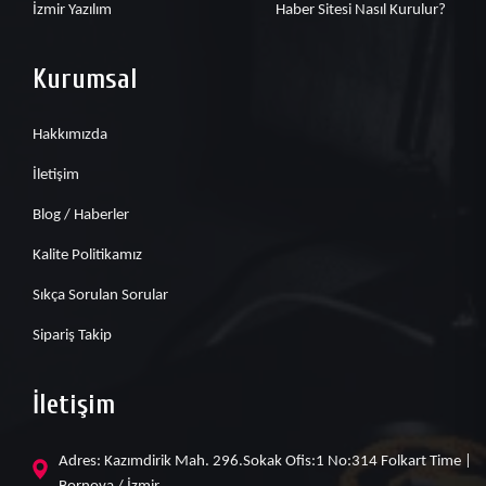
İzmir Yazılım
Haber Sitesi Nasıl Kurulur?
Kurumsal
Hakkımızda
İletişim
Blog / Haberler
Kalite Politikamız
Sıkça Sorulan Sorular
Sipariş Takip
İletişim
Adres: Kazımdirik Mah. 296.Sokak Ofis:1 No:314 Folkart Time |