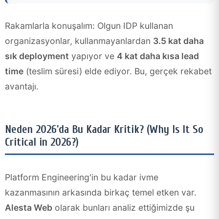
Rakamlarla konuşalım: Olgun IDP kullanan
organizasyonlar, kullanmayanlardan
3.5 kat daha
sık deployment
yapıyor ve
4 kat daha kısa lead
time
(teslim süresi) elde ediyor. Bu, gerçek rekabet
avantajı.
Neden 2026'da Bu Kadar Kritik? (Why Is It So
Critical in 2026?)
Platform Engineering'in bu kadar ivme
kazanmasının arkasında birkaç temel etken var.
Alesta Web
olarak bunları analiz ettiğimizde şu