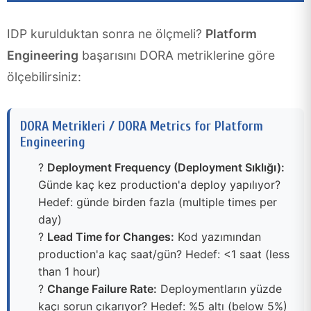
IDP kurulduktan sonra ne ölçmeli?
Platform
Engineering
başarısını DORA metriklerine göre
ölçebilirsiniz:
DORA Metrikleri / DORA Metrics for Platform
Engineering
?
Deployment Frequency (Deployment Sıklığı):
Günde kaç kez production'a deploy yapılıyor?
Hedef: günde birden fazla (multiple times per
day)
?
Lead Time for Changes:
Kod yazımından
production'a kaç saat/gün? Hedef: <1 saat (less
than 1 hour)
?
Change Failure Rate:
Deploymentların yüzde
kaçı sorun çıkarıyor? Hedef: %5 altı (below 5%)