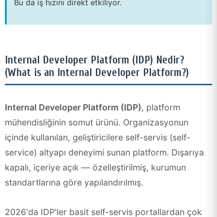
Bu da iş hızını direkt etkiliyor.
Internal Developer Platform (IDP) Nedir?
(What is an Internal Developer Platform?)
Internal Developer Platform (IDP)
, platform
mühendisliğinin somut ürünü. Organizasyonun
içinde kullanılan, geliştiricilere self-servis (self-
service) altyapı deneyimi sunan platform. Dışarıya
kapalı, içeriye açık — özelleştirilmiş, kurumun
standartlarına göre yapılandırılmış.
2026'da IDP'ler basit self-servis portallardan çok