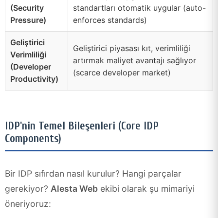
(Security
standartları otomatik uygular (auto-
Pressure)
enforces standards)
Geliştirici
Geliştirici piyasası kıt, verimliliği
Verimliliği
artırmak maliyet avantajı sağlıyor
(Developer
(scarce developer market)
Productivity)
IDP'nin Temel Bileşenleri (Core IDP
Components)
Bir IDP sıfırdan nasıl kurulur? Hangi parçalar
gerekiyor?
Alesta Web
ekibi olarak şu mimariyi
öneriyoruz: