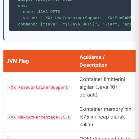
  env:

  - name: JAVA_OPTS

    value: "-XX:+UseContainerSupport -XX:MaxRAMPerc
Açıklama /
JVM Flag
Description
Container limitlerini
algılar (Java 10+
-XX:+UseContainerSupport
default)
Container memory'nin
%75'ini heap olarak
-XX:MaxRAMPercentage=75.0
kullan
OOM durumunda hızlı