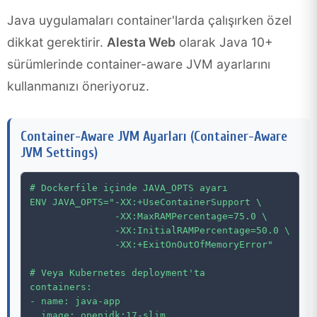
Java uygulamaları container'larda çalışırken özel
dikkat gerektirir.
Alesta Web
olarak Java 10+
sürümlerinde container-aware JVM ayarlarını
kullanmanızı öneriyoruz.
Container-Aware JVM Ayarları (Container-Aware
JVM Settings)
# Dockerfile içinde JAVA_OPTS ayarı

ENV JAVA_OPTS="-XX:+UseContainerSupport \

               -XX:MaxRAMPercentage=75.0 \

               -XX:InitialRAMPercentage=50.0 \

               -XX:+ExitOnOutOfMemoryError"

# Veya Kubernetes deployment'ta

containers:

- name: java-app

  image: openjdk:17-slim
