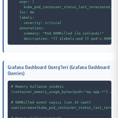
    expr: |

      kube_pod_container_status_last_terminated_rea
    for: 0m

    labels:

      severity: critical

    annotations:

      summary: "Pod OOMKilled ile sonlandı!"

Grafana Dashboard Query'leri (Grafana Dashboard
Queries)
# Memory kullanım yüzdesi

(container_memory_usage_bytes{pod=~"my-app.*"} / co
# OOMKilled event sayısı (son 24 saat)

sum(increase(kube_pod_container_status_last_termina