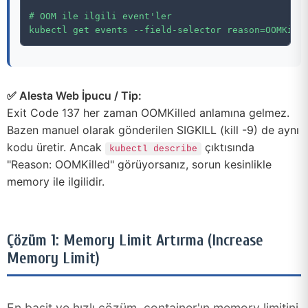
# OOM ile ilgili event'ler

✅ Alesta Web İpucu / Tip:
Exit Code 137 her zaman OOMKilled anlamına gelmez.
Bazen manuel olarak gönderilen SIGKILL (kill -9) de aynı
kodu üretir. Ancak
çıktısında
kubectl describe
"Reason: OOMKilled" görüyorsanız, sorun kesinlikle
memory ile ilgilidir.
Çözüm 1: Memory Limit Artırma (Increase
Memory Limit)
En basit ve hızlı çözüm, container'ın memory limitini