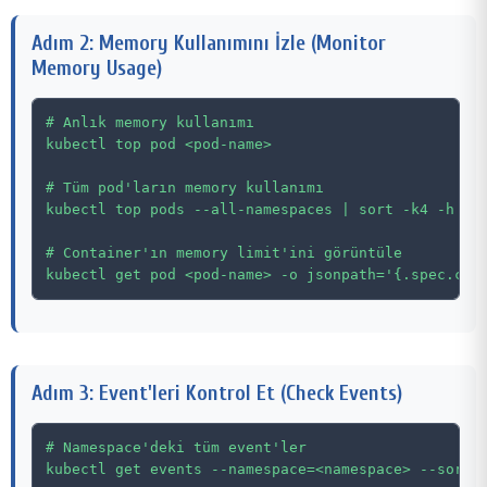
Adım 2: Memory Kullanımını İzle (Monitor
Memory Usage)
# Anlık memory kullanımı

kubectl top pod <pod-name>

# Tüm pod'ların memory kullanımı

kubectl top pods --all-namespaces | sort -k4 -h

# Container'ın memory limit'ini görüntüle

Adım 3: Event'leri Kontrol Et (Check Events)
# Namespace'deki tüm event'ler

kubectl get events --namespace=<namespace> --sort-b