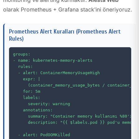
olarak Prometheus + Grafana stack'ini öneriyoruz.
Prometheus Alert Kuralları (Prometheus Alert
Rules)
groups:

- name: kubernetes-memory-alerts

  rules:

  - alert: ContainerMemoryUsageHigh

    expr: |

      (container_memory_usage_bytes / container_spe
    for: 5m

    labels:

      severity: warning

    annotations:

      summary: "Container memory kullanımı %80'i aş
      description: "{{ $labels.pod }} pod'u memory 
  - alert: PodOOMKilled
