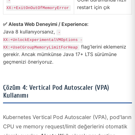
-
restart için çık
XX:+ExitOnOutOfMemoryError
✅ Alesta Web Deneyimi / Experience:
Java 8 kullanıyorsanız,
-
XX:+UnlockExperimentalVMOptions -
flag'lerini eklemeniz
XX:+UseCGroupMemoryLimitForHeap
gerekir. Ancak mümkünse Java 17+ LTS sürümüne
geçmenizi öneriyoruz.
Çözüm 4: Vertical Pod Autoscaler (VPA)
Kullanımı
Kubernetes Vertical Pod Autoscaler (VPA), pod'ların
CPU ve memory request/limit değerlerini otomatik