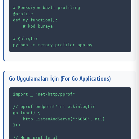
# Fonksiyon bazlı profiling

@profile

def my_function():

    # kod buraya

# Çalıştır

Go Uygulamaları İçin (For Go Applications)
import _ "net/http/pprof"

// pprof endpoint'ini etkinleştir

go func() {

    http.ListenAndServe(":6060", nil)

}()

// Heap profile al
