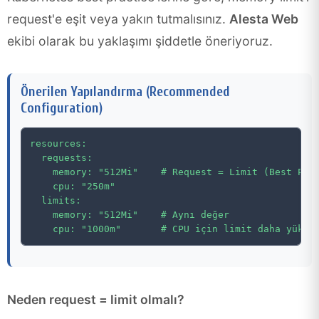
request'e eşit veya yakın tutmalısınız.
Alesta Web
ekibi olarak bu yaklaşımı şiddetle öneriyoruz.
Önerilen Yapılandırma (Recommended
Configuration)
resources:

  requests:

    memory: "512Mi"    # Request = Limit (Best Prac
    cpu: "250m"

  limits:

    memory: "512Mi"    # Aynı değer

Neden request = limit olmalı?