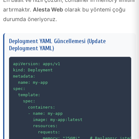
artırmaktır.
Alesta Web
olarak bu yöntemi çoğu
durumda öneriyoruz.
Deployment YAML Güncellemesi (Update
Deployment YAML)
apiVersion: apps/v1

kind: Deployment

metadata:

  name: my-app

spec:

  template:

    spec:

      containers:

      - name: my-app

        image: my-app:latest

        resources:

          requests:

            memory: "256Mi"    # Başlangıç isteği
