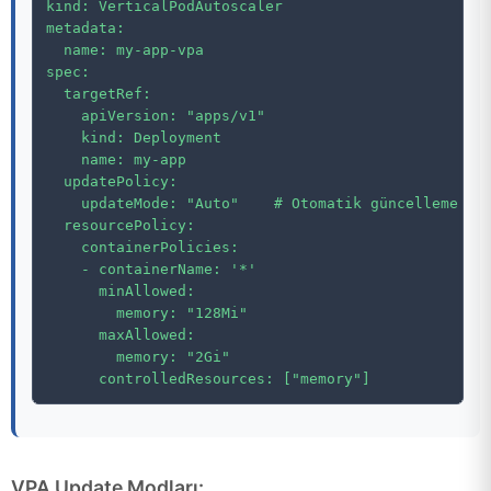
kind: VerticalPodAutoscaler

metadata:

  name: my-app-vpa

spec:

  targetRef:

    apiVersion: "apps/v1"

    kind: Deployment

    name: my-app

  updatePolicy:

    updateMode: "Auto"    # Otomatik güncelleme

  resourcePolicy:

    containerPolicies:

    - containerName: '*'

      minAllowed:

        memory: "128Mi"

      maxAllowed:

        memory: "2Gi"

VPA Update Modları: