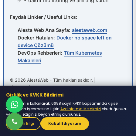
✅ Proaktif monitoring ve alerting kurun
Faydalı Linkler / Useful Links:
Alesta Web Ana Sayfa:
alestaweb.com
Docker Hataları:
Docker no space left on
device Çözümü
DevOps Rehberleri:
Tüm Kubernetes
Makaleleri
© 2026 AlestaWeb - Tüm hakları saklıdır. |
alestaweb.com
Gizlilik ve KVKK Bildirimi
Web sitemizi kullanarak, 6698 sayılı KVKK kapsamında kişisel
verilerinizin işlenmesine ilişkin
Aydınlatma Metnimizi
okuduğunuzu
ve kabul ettiğinizi beyan etmiş olursunuz.
Detaylı Bilgi
Kabul Ediyorum
ETIKETLER:
Haberler