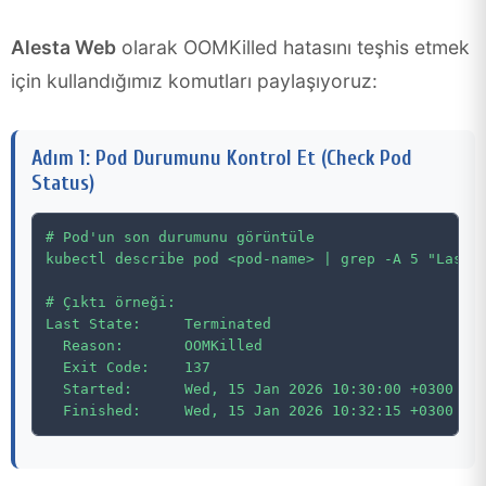
Alesta Web
olarak OOMKilled hatasını teşhis etmek
için kullandığımız komutları paylaşıyoruz:
Adım 1: Pod Durumunu Kontrol Et (Check Pod
Status)
# Pod'un son durumunu görüntüle

kubectl describe pod <pod-name> | grep -A 5 "Last S
# Çıktı örneği:

Last State:     Terminated

  Reason:       OOMKilled

  Exit Code:    137

  Started:      Wed, 15 Jan 2026 10:30:00 +0300
