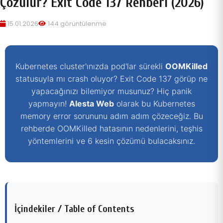
Çözülür? Exit Code 137 Rehberi (2026)
15.01.2026
144 görüntülenme
Kubernetes cluster'ınızda pod'lar sürekli
OOMKilled
statusuyla mı crash oluyor? Exit Code 137 görüp ne
yapacağınızı bilemiyor musunuz? Hiç panik
yapmayın!
Alesta Web
olarak bu Kubernetes
memory error sorununu adım adım çözeceğiz. Bu
rehberde OOMKilled hatasının nedenlerini, teşhis
yöntemlerini ve 6 kesin çözümü bulacaksınız.
İçindekiler / Table of Contents