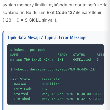
ayrılan memory limitini aştığında bu container'ı zorla
sonlandırır. Bu durum
Exit Code 137
ile işaretlenir
(128 + 9 = SIGKILL sinyali).
Tipik Hata Mesajı / Typical Error Message
$ kubectl get pods

NAME                    READY   STATUS      RESTART
my-app-7b9f8c4d5-x2k4j  0/1     OOMKilled   5      
$ kubectl describe pod my-app-7b9f8c4d5-x2k4j

...

Last State:     Terminated

  Reason:       OOMKilled

  Exit Code:    137

  Started:      Wed, 15 Jan 2026 10:30:00 +0300
