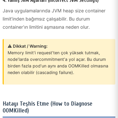
4. Yanlış JVM Ayarları (Incorrect JVM Settings)
Java uygulamalarında JVM heap size container
limit'inden bağımsız çalışabilir. Bu durum
container'ın limitini aşmasına neden olur.
⚠️ Dikkat / Warning:
Memory limit'i request'ten çok yüksek tutmak,
node'larda overcommitment'a yol açar. Bu durum
birden fazla pod'un aynı anda OOMKilled olmasına
neden olabilir (cascading failure).
Hatayı Teşhis Etme (How to Diagnose
OOMKilled)