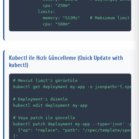
            cpu: "250m"

          limits:

            memory: "512Mi"    # Maksimum limit (ar
Kubectl ile Hızlı Güncelleme (Quick Update with
kubectl)
# Mevcut limit'i görüntüle

kubectl get deployment my-app -o jsonpath='{.spec.t
# Deployment'ı düzenle

kubectl edit deployment my-app

# Veya patch ile güncelle

kubectl patch deployment my-app --type='json' -p='[
  {"op": "replace", "path": "/spec/template/spec/co