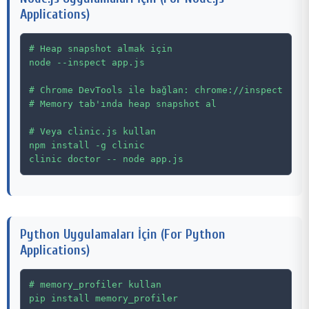
Applications)
# Heap snapshot almak için

node --inspect app.js

# Chrome DevTools ile bağlan: chrome://inspect

# Memory tab'ında heap snapshot al

# Veya clinic.js kullan

npm install -g clinic

Python Uygulamaları İçin (For Python
Applications)
# memory_profiler kullan

pip install memory_profiler
