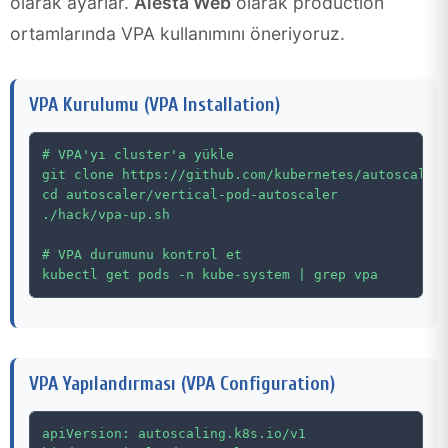
olarak ayarlar.
Alesta Web
olarak production
ortamlarında VPA kullanımını öneriyoruz.
VPA Kurulumu (VPA Installation)
# VPA'yı cluster'a yükle

git clone https://github.com/kubernetes/autoscaler.
cd autoscaler/vertical-pod-autoscaler

./hack/vpa-up.sh

# VPA durumunu kontrol et

VPA Yapılandırması (VPA Configuration)
apiVersion: autoscaling.k8s.io/v1
