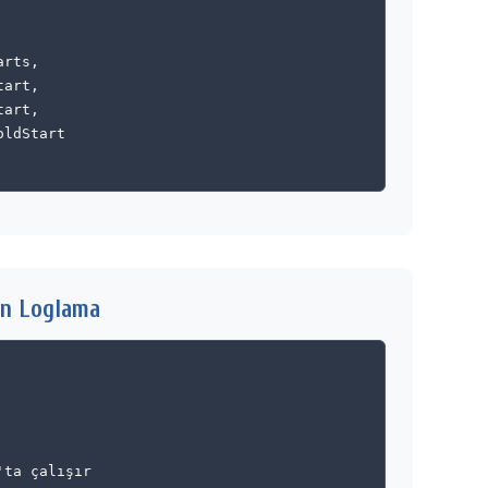
rts,

art,

art,

ldStart

on Loglama
ta çalışır
