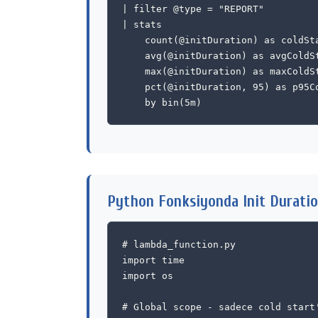
| filter @type = "REPORT"

| stats

    count(@initDuration) as coldSta
    avg(@initDuration) as avgColdSt
    max(@initDuration) as maxColdSt
    pct(@initDuration, 95) as p95Co
Python Fonksiyonda Init Durati
# lambda_function.py

import time

import os

# Global scope - sadece cold start'