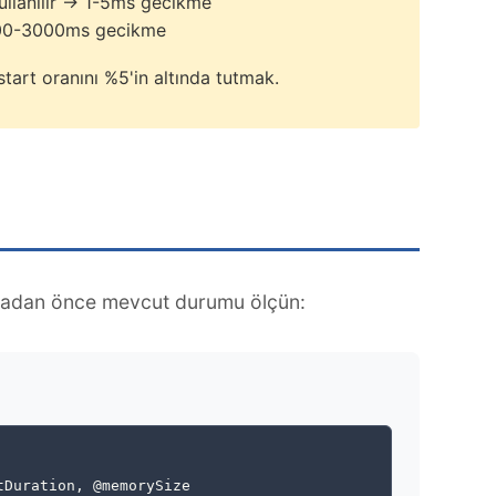
llanılır → 1-5ms gecikme
 200-3000ms gecikme
tart oranını %5'in altında tutmak.
dan önce mevcut durumu ölçün:
Duration, @memorySize
