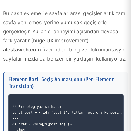
Bu basit ekleme ile sayfalar arası geçişler artık tam
sayfa yenilemesi yerine yumuşak geçişlerle
gerçekleşir. Kullanıcı deneyimi açısından devasa
fark yaratır (huge UX improvement).
alestaweb.com
üzerindeki blog ve dökümantasyon
sayfalarımızda da benzer bir yaklaşım kullanıyoruz.
Element Bazlı Geçiş Animasyonu (Per-Element
Transition)
---

// Bir blog yazısı kartı

const post = { id: 'post-1', title: 'Astro 5 Rehberi', ima
---

<a href={`/blog/${post.id}`}>

  <img
