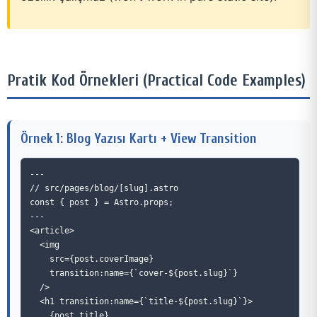
Pratik Kod Örnekleri (Practical Code Examples)
Örnek 1: Blog Yazısı Kartı + View Transition
---

// src/pages/blog/[slug].astro

const { post } = Astro.props;

---

<article>

  <img

    src={post.coverImage}

    transition:name={`cover-${post.slug}`}

  />

  <h1 transition:name={`title-${post.slug}`}>

    {post.title}
