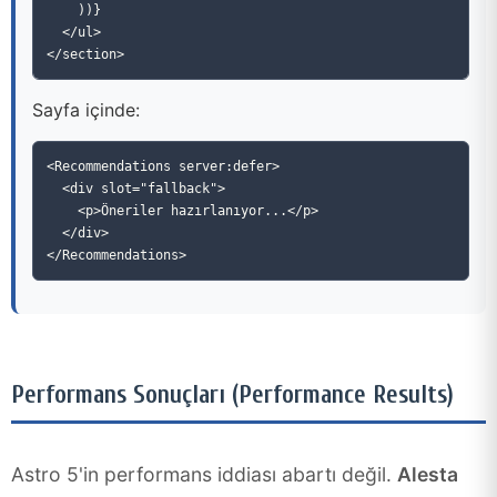
    ))}

  </ul>

Sayfa içinde:
<Recommendations server:defer>

  <div slot="fallback">

    <p>Öneriler hazırlanıyor...</p>

  </div>

Performans Sonuçları (Performance Results)
Astro 5'in performans iddiası abartı değil.
Alesta