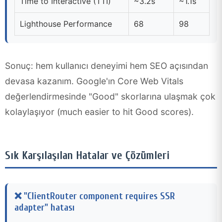
Time to Interactive (TTI)
~3.2s
~1.1s
Lighthouse Performance
68
98
Sonuç: hem kullanıcı deneyimi hem SEO açısından
devasa kazanım. Google'ın Core Web Vitals
değerlendirmesinde "Good" skorlarına ulaşmak çok
kolaylaşıyor (much easier to hit Good scores).
Sık Karşılaşılan Hatalar ve Çözümleri
❌ "ClientRouter component requires SSR
adapter" hatası