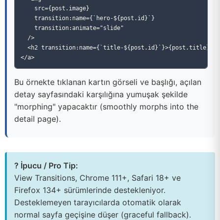
    src={post.image}

    transition:name={`hero-${post.id}`}

    transition:animate="slide"

  />

  <h2 transition:name={`title-${post.id}`}>{post.title}</h
Bu örnekte tıklanan kartın görseli ve başlığı, açılan
detay sayfasındaki karşılığına yumuşak şekilde
"morphing" yapacaktır (smoothly morphs into the
detail page).
? İpucu / Pro Tip:
View Transitions, Chrome 111+, Safari 18+ ve
Firefox 134+ sürümlerinde destekleniyor.
Desteklemeyen tarayıcılarda otomatik olarak
normal sayfa geçişine düşer (graceful fallback).