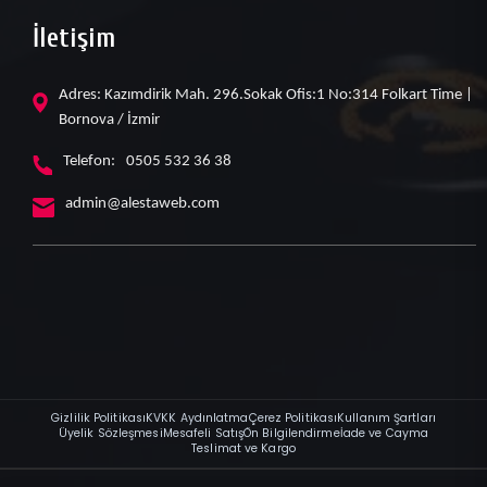
İletişim
Adres: Kazımdirik Mah. 296.Sokak Ofis:1 No:314 Folkart Time |
Bornova / İzmir
Telefon:
0505 532 36 38
admin@alestaweb.com
Gizlilik Politikası
KVKK Aydınlatma
Çerez Politikası
Kullanım Şartları
Üyelik Sözleşmesi
Mesafeli Satış
Ön Bilgilendirme
İade ve Cayma
Teslimat ve Kargo