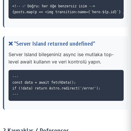
<!-- ✅ Doğru: her öğe benzersiz isim -->

❌ "Server Island returned undefined"
Server Island bileşeniniz async ise mutlaka top-
level await kullanın ve veri kontrolü yapın.
---

const data = await fetchData();

if (!data) return Astro.redirect('/error');

? Kaynaklar / References