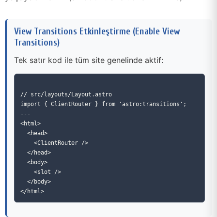
View Transitions Etkinleştirme (Enable View
Transitions)
Tek satır kod ile tüm site genelinde aktif:
---

// src/layouts/Layout.astro

import { ClientRouter } from 'astro:transitions';

---

<html>

  <head>

    <ClientRouter />

  </head>

  <body>

    <slot />

  </body>
