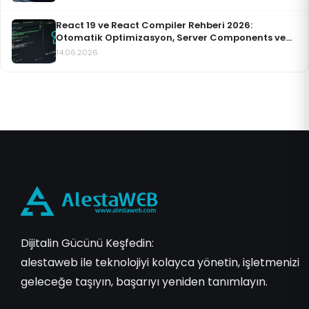
React 19 ve React Compiler Rehberi 2026:
Otomatik Optimizasyon, Server Components ve
Actions
14.06.2026
Dijitalin Gücünü Keşfedin:
alestaweb ile teknolojiyi kolayca yönetin, işletmenizi
geleceğe taşıyın, başarıyı yeniden tanımlayın.