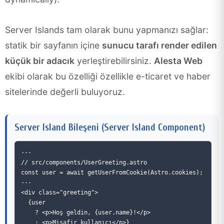
Server Islands tam olarak bunu yapmanızı sağlar:
statik bir sayfanın içine
sunucu tarafı render edilen
küçük bir adacık
yerleştirebilirsiniz.
Alesta Web
ekibi olarak bu özelliği özellikle e-ticaret ve haber
sitelerinde değerli buluyoruz.
Server Island Bileşeni (Server Island Component)
---

// src/components/UserGreeting.astro

const user = await getUserFromCookie(Astro.cookies);

---

<div class="greeting">

  {user

    ? <p>Hoş geldin, {user.name}!</p>

    : <p>Misafir kullanıcı</p>}
