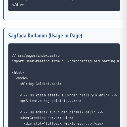
Sayfada Kullanım (Usage in Page)
---

// src/pages/index.astro

import UserGreeting from '../components/UserGreeting.astro
---

<html>

  <body>

    <h1>Hoş Geldiniz</h1>

    <!-- Bu kısım statik (CDN'den hızlı yüklenir) -->

    <p>Sitemize hoş geldiniz...</p>

    <!-- Bu adacık sunucudan dinamik gelir -->

    <UserGreeting server:defer>

      <div slot="fallback">Yükleniyor...</div>
