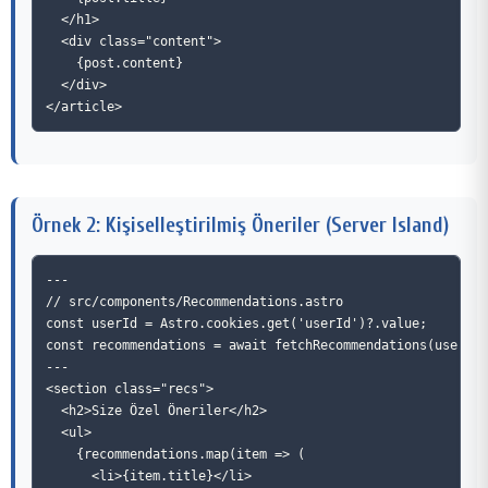
  </h1>

  <div class="content">

    {post.content}

  </div>

Örnek 2: Kişiselleştirilmiş Öneriler (Server Island)
---

// src/components/Recommendations.astro

const userId = Astro.cookies.get('userId')?.value;

const recommendations = await fetchRecommendations(userId)
---

<section class="recs">

  <h2>Size Özel Öneriler</h2>

  <ul>

    {recommendations.map(item => (

      <li>{item.title}</li>
