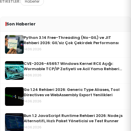
ETIKETLER:
Haberler
Son Haberler
Python 3.14 Free-Threading (No-GIL) ve JIT
Rehberi 2026: GIL'siz Çok Çekirdek Performansı
14.06.2026
CVE-2026-45657 Windows Kernel RCE Açığı:
Wormable TCP/IP Zafiyeti ve Acil Yama Rehberi
(Haziran 2026)
14.06.2026
Go 1.24 Rehberi 2026: Generic Type Aliases, Tool
Directives ve WebAssembly Export Yenilikleri
14.06.2026
Bun 1.2 JavaScript Runtime Rehberi 2026: Node.js
Alternatifi, Hızlı Paket Yöneticisi ve Test Runner
14.06.2026