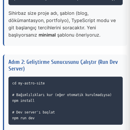
Sihirbaz size proje adı, şablon (blog,
dökümantasyon, portfolyo), TypeScript modu ve
git başlangıç tercihlerini soracaktır. Yeni
başlıyorsanız
minimal
şablonu öneriyoruz.
Adım 2: Geliştirme Sunucusunu Çalıştır (Run Dev
Server)
cd my-astro-site

# Bağımlılıkları kur (eğer otomatik kurulmadıysa)

npm install

# Dev server'ı başlat
