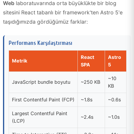
Web
laboratuvarında orta büyüklükte bir blog
sitesini React tabanlı bir framework'ten Astro 5'e
taşıdığımızda gördüğümüz farklar:
Performans Karşılaştırması
React
Astro
Metrik
SPA
5
~10
JavaScript bundle boyutu
~250 KB
KB
First Contentful Paint (FCP)
~1.8s
~0.6s
Largest Contentful Paint
~2.4s
~1.0s
(LCP)